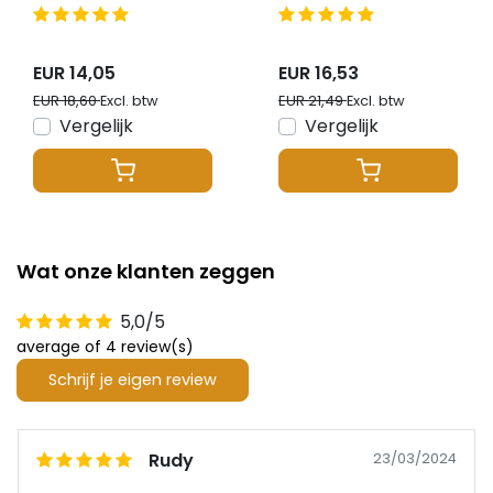
Ampère – IP20 –
Ampère – IP20 –
compact - GTPC-
compact - GTPC-
30-12-S
45-12-S
EUR 14,05
EUR 16,53
EUR 18,60
EUR 21,49
Excl. btw
Excl. btw
Vergelijk
Vergelijk
Wat onze klanten zeggen
5,0/5
average of 4 review(s)
Schrijf je eigen review
Rudy
23/03/2024