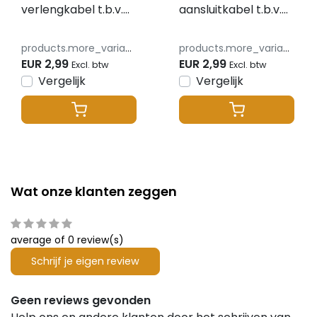
verlengkabel t.b.v.
aansluitkabel t.b.v.
RGB Mini LED spot -
RGB Mini LED spot -
ip67 waterdichte
ip67 waterdichte
products.more_variants_available
products.more_variants_available
verlengkabel - Voor
verlengkabel - Voor
EUR 2,99
EUR 2,99
Excl. btw
Excl. btw
SL1-12 serie. 100cm -
SL1-12 serie. 100cm -
Vergelijk
Vergelijk
AM-SP-15MN5B
AM-SP-15MN5B
Wat onze klanten zeggen
average of 0 review(s)
Schrijf je eigen review
Geen reviews gevonden