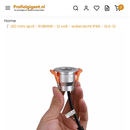
0
Home
LED mini spot - RGBWW - 12 volt - waterdicht IP66 - SL4-12
Vorige
Volge