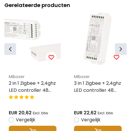
Gerelateerde producten
Miboxer
Miboxer
2 in 1 Zigbee + 2,4ghz
3 in 1 Zigbee + 2,4ghz
LED controller 48
LED controller 48
volt enkel kleurige /
volt om RGB /
dual white LED strips
RGBW(W) / RGBCCT
te bedienen -
LED strips te
EUR 20,62
EUR 22,62
Excl. btw
Excl. btw
FUT037ZP+
bedienen -
Vergelijk
Vergelijk
FUT037ZP+