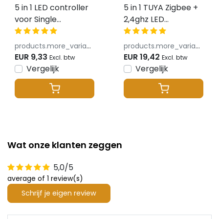
5 in 1 LED controller
5 in 1 TUYA Zigbee +
voor Single
2,4ghz LED
Color/Dual
controller - voor
White/RGB/RGBW/RGBWW/RGBCCT
Single Color/Dual
products.more_variants_available
products.more_variants_available
LED strips 12-24v -
White/RGB/RGBW/RGB
EUR 9,33
EUR 19,42
Excl. btw
Excl. btw
SR5
LED strips 12-24v -
Vergelijk
Vergelijk
SZ5
Wat onze klanten zeggen
5,0/5
average of 1 review(s)
Schrijf je eigen review