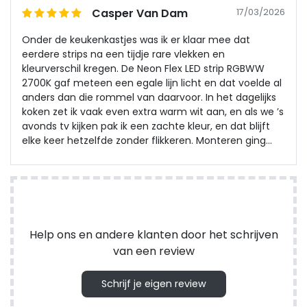
Casper Van Dam
17/03/2026
Onder de keukenkastjes was ik er klaar mee dat
eerdere strips na een tijdje rare vlekken en
kleurverschil kregen. De Neon Flex LED strip RGBWW
2700K gaf meteen een egale lijn licht en dat voelde al
anders dan die rommel van daarvoor. In het dagelijks
koken zet ik vaak even extra warm wit aan, en als we ’s
avonds tv kijken pak ik een zachte kleur, en dat blijft
elke keer hetzelfde zonder flikkeren. Monteren ging
met de meegeleverde RVS beugels prima en hij ligt nu
ook bij stoom en spatjes nog steeds rustig te branden.
Ik merk vooral dat ik het licht niet meer “check”,
omdat het gewoon aan gaat zoals ik het ingesteld heb
bij deze neon flex led.
Help ons en andere klanten door het schrijven
van een review
Schrijf je eigen review