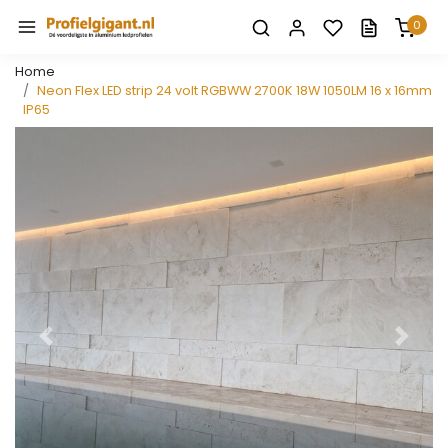
0
Home
Neon Flex LED strip 24 volt RGBWW 2700K 18W 1050LM 16 x 16mm
IP65
Vorige
Volge