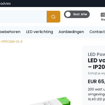
tadvies
Excl. btw
Blo
toebehoren
LED verlichting
Aanbiedingen
Contact
 - FTPC200-12-S
LED Po
LED v
– IP2
Schrijf je 
EUR 65
200 watt u
omgevinge
XL40 LED p