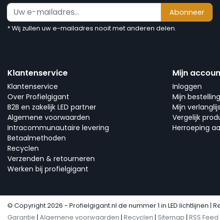
Abonneer
* Wij zullen uw e-mailadres nooit met anderen delen.
Klantenservice
Mijn accoun
Klantenservice
Inloggen
Over Profielgigant
Mijn bestellin
B2B en zakelijk LED partner
Mijn verlanglij
Algemene voorwaarden
Vergelijk pro
Intracommunautaire levering
Herroeping a
Betaalmethoden
Recyclen
Verzenden & retourneren
Werken bij profielgigant
© Copyright 2026 - Profielgigant.nl de nummer 1 in LED lichtlijnen | R
Garantie
|
Algemene voorwaarden
|
Recyclen
|
Sitemap
|
RSS Feed