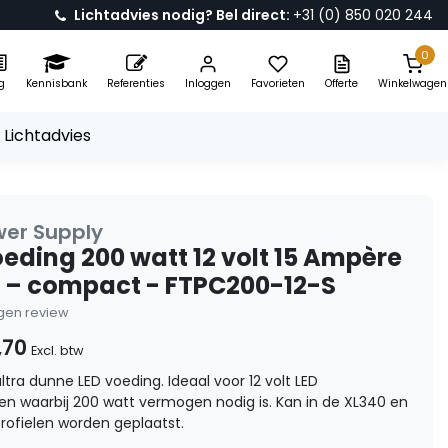
Lichtadvies nodig? Bel direct:
+31 (0) 850 020 244
0
g
Kennisbank
Referenties
Inloggen
Favorieten
Offerte
Winkelwagen
 Lichtadvies
wer Supply
oeding 200 watt 12 volt 15 Ampère
0 – compact - FTPC200-12-S
eigen review
,70
Excl. btw
ltra dunne LED voeding. Ideaal voor 12 volt LED
n waarbij 200 watt vermogen nodig is. Kan in de XL340 en
rofielen worden geplaatst.