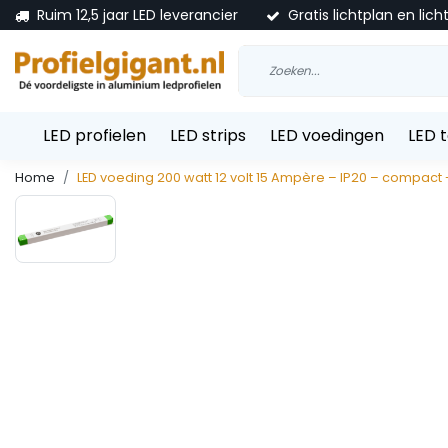
Ruim 12,5 jaar LED leverancier
Gratis lichtplan en lich
LED profielen
LED strips
LED voedingen
LED 
Home
LED voeding 200 watt 12 volt 15 Ampère – IP20 – compact