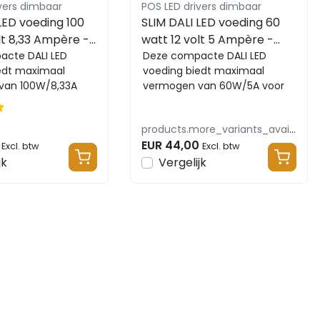
vers dimbaar
POS LED drivers dimbaar
LED voeding 100
SLIM DALI LED voeding 60
lt 8,33 Ampère -
watt 12 volt 5 Ampère -
mpact -
cte DALI LED
IP20 - compact -
Deze compacte DALI LED
edt maximaal
voeding biedt maximaal
12-S-DA6
FTPC60V12-S-DA6
van 100W/8,33A
vermogen van 60W/5A voor
sturen en dimmen
kleursturen en dimmen van
et overbela...
LED's. Met overbelastin...
products.more_variants_available
EUR 44,00
Excl. btw
Excl. btw
jk
Vergelijk