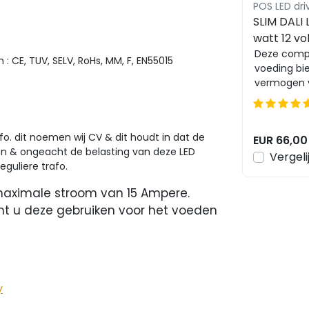
POS LED dri
SLIM DALI 
watt 12 vo
IP20 - co
Deze compa
: CE, TUV, SELV, RoHs, MM, F, EN55015
voeding bi
FTPC100V
vermogen 
voor kleur
van LED's. M
o. dit noemen wij CV & dit houdt in dat de
EUR 66,00
den & ongeacht de belasting van deze LED
Vergeli
eguliere trafo.
aximale stroom van 15 Ampere.
nt u deze gebruiken voor het voeden
y