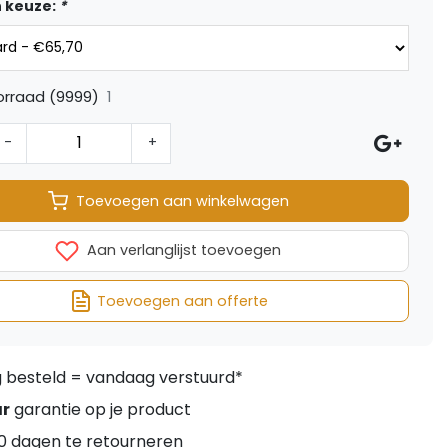
 keuze:
*
1
orraad (9999)
-
+
Toevoegen aan winkelwagen
Aan verlanglijst toevoegen
Toevoegen aan offerte
besteld = vandaag verstuurd*
ar
garantie op je product
0 dagen te retourneren