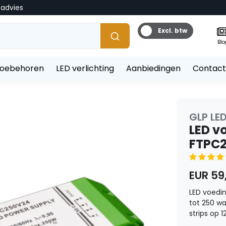
tadvies
Excl. btw
Blo
toebehoren
LED verlichting
Aanbiedingen
Contact
GLP LE
LED v
FTPC2
EUR 59
LED voedi
tot 250 wa
strips op 12