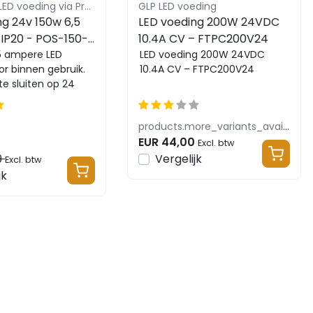
POS Power LED voeding via Profielgigant.nl
GLP LED voeding
ng 24v 150w 6,5
LED voeding 200W 24VDC
IP20 - POS-150-
10.4A CV – FTPC200V24
,5 ampere LED
LED voeding 200W 24VDC
r binnen gebruik.
10.4A CV – FTPC200V24
te sluiten op 24
ips of LED
Co...
products.more_variants_available
EUR 44,00
Excl. btw
9
Vergelijk
Excl. btw
jk