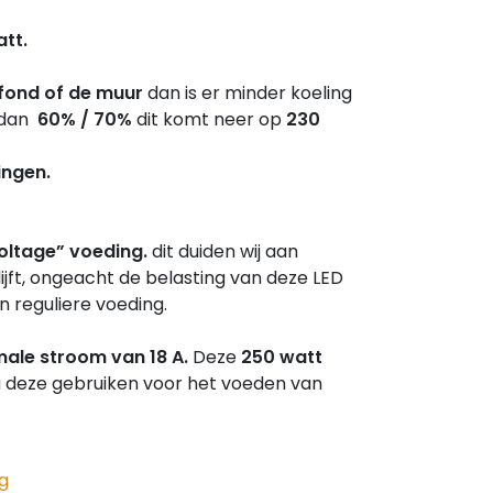
tt.
fond of de muur
dan is er minder koeling
g dan
60% / 70%
dit komt neer op
230
ingen.
oltage” voeding.
dit duiden wij aan
 blijft, ongeacht de belasting van deze LED
n reguliere voeding.
ale stroom van 18 A.
Deze
250 watt
 deze gebruiken voor het voeden van
g