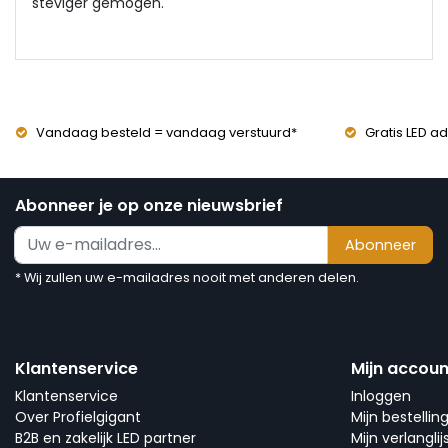
steviger gemogen.
Vandaag besteld = vandaag verstuurd*
Gratis LED ad
Abonneer je op onze nieuwsbrief
Abonneer
* Wij zullen uw e-mailadres nooit met anderen delen.
Klantenservice
Mijn accoun
Klantenservice
Inloggen
Over Profielgigant
Mijn bestellin
B2B en zakelijk LED partner
Mijn verlanglij