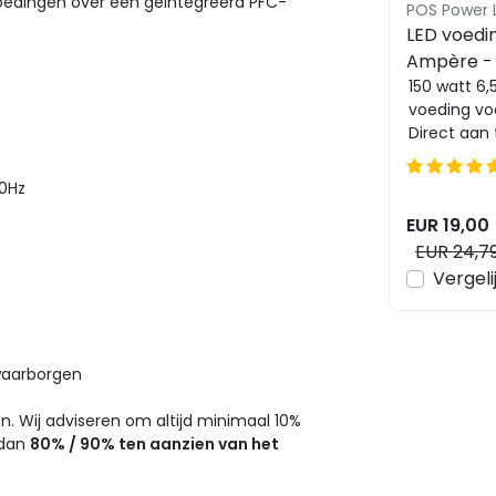
voedingen over een geïntegreerd PFC-
LED voedi
Ampère - 
24-C2
150 watt 6
voeding voo
Direct aan 
volt LED str
verlichting. 
60Hz
EUR 19,00
EUR 24,7
Vergeli
 waarborgen
. Wij adviseren om altijd minimaal 10%
 dan
80% / 90% ten aanzien van het