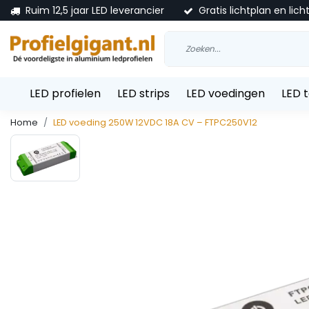
Ruim 12,5 jaar LED leverancier
Gratis lichtplan en lich
LED profielen
LED strips
LED voedingen
LED 
Home
LED voeding 250W 12VDC 18A CV – FTPC250V12