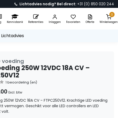
Lichtadvies nodig? Bel direct:
+31 (0) 850 020 244
0
g
Kennisbank
Referenties
Inloggen
Favorieten
Offerte
Winkelwagen
 Lichtadvies
D voeding
oeding 250W 12VDC 18A CV –
50V12
1 beoordeling (en)
,00
Excl. btw
ng 250W 12VDC 18A CV – FTPC250V12. Krachtige LED voeding
tt vermogen. Geschikt voor alle LED controllers en LED
 volt.