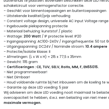
buitenshuis te plaatsen. Bovendien beschikken deze LED net
schakelcircuit voor vermogensfactor correctie.
– Geschikt voor binnentoepassingen en buitentoepassingen
– Uitstekende kwaliteit/prijs verhouding
– Constant voltage design, universele AC input Voltage range
– Ingebouwde piekspanning protectie
– Materiaal behuizing: kunststof / plastic
– Wattage:
200
Watt
/ IP protectie level: IP20
– Ingangsspanning: AC100-240V / ingangsfrequentie: 50 tot 
– Uitgangsspanning: DC24V / Nominale stroom:
10.4 ampere
– Protectie/Isolatie klasse: II
– Afmetingen: (L x W x H) = 215 x 77,5 x 35mm
– Gewicht: 1115 gram
–
Certificeringen : CE, TUV, SELV, RoHs, MM, F, EN55015.
– Niet programmeerbaar!
– Niet Dimbaar!
– Houd voldoende ruimte bij het inbouwen om de koeling​ te
– Garantie op deze LED voeding: 5 jaar
Wij adviseren om deze LED voeding nooit maximaal te belasten
overcapaciteit te hebben, d.w.z. een belasting van niet meer
maximale vermogen.