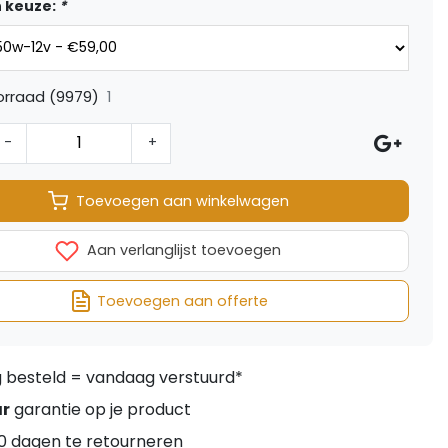
 keuze:
*
1
orraad (9979)
-
+
Toevoegen aan winkelwagen
Aan verlanglijst toevoegen
Toevoegen aan offerte
besteld = vandaag verstuurd*
ar
garantie op je product
0 dagen te retourneren