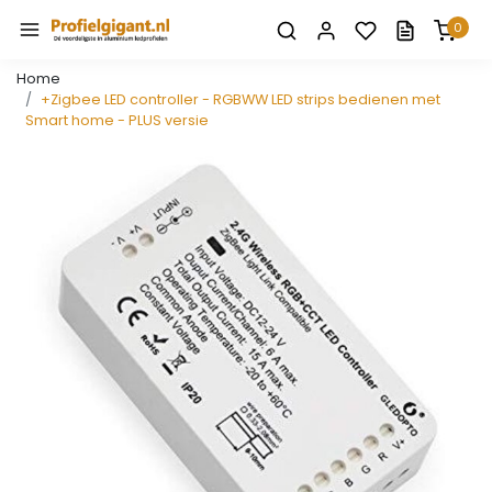
0
Home
+Zigbee LED controller - RGBWW LED strips bedienen met
Smart home - PLUS versie
Vorige
Volge