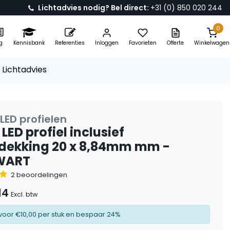
Lichtadvies nodig? Bel direct:
+31 (0) 850 020 244
0
g
Kennisbank
Referenties
Inloggen
Favorieten
Offerte
Winkelwagen
 Lichtadvies
LED profielen
LED profiel inclusief
fdekking 20 x 8,84mm mm -
WART
2 beoordelingen
14
Excl. btw
voor €10,00 per stuk en bespaar 24%