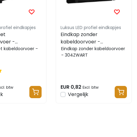
profiel eindkapjes
Luksus LED profiel eindkapjes
et
Eindkap zonder
voer -
kabeldoorvoer -
T
t kabeldoorvoer -
304ZWART
Eindkap zonder kabeldoorvoer
- 304ZWART
EUR 0,82
xcl. btw
Excl. btw
jk
Vergelijk