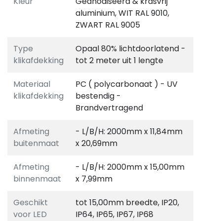
Kleur
Geanodiseerd & krasvrij
aluminium, WIT RAL 9010,
ZWART RAL 9005
Type
Opaal 80% lichtdoorlatend -
klikafdekking
tot 2 meter uit 1 lengte
Materiaal
PC ( polycarbonaat ) - UV
klikafdekking
bestendig -
Brandvertragend
Afmeting
- L/B/H: 2000mm x 11,84mm
buitenmaat
x 20,69mm
Afmeting
- L/B/H: 2000mm x 15,00mm
binnenmaat
x 7,99mm
Geschikt
tot 15,00mm breedte, IP20,
voor LED
IP64, IP65, IP67, IP68