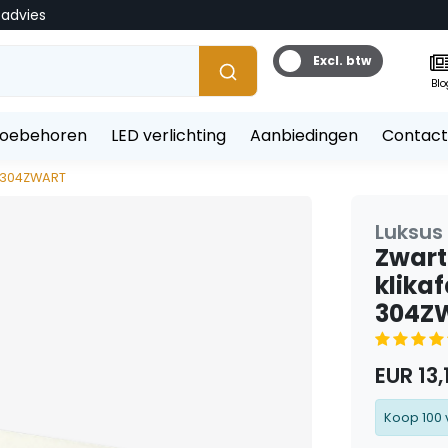
tadvies
Excl. btw
Blo
toebehoren
LED verlichting
Aanbiedingen
Contact
 - 304ZWART
Luksus 
Zwart 
klika
304Z
EUR 13,
Koop 100 