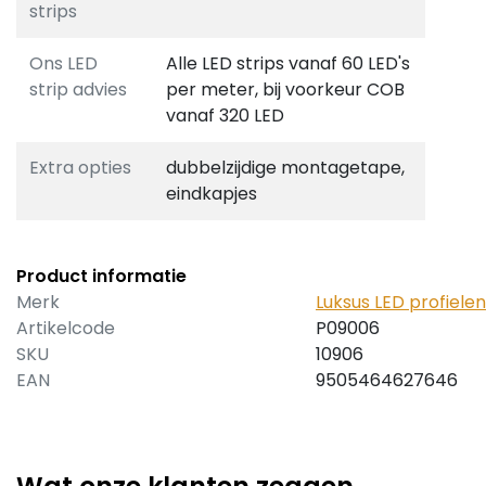
strips
Ons LED
Alle LED strips vanaf 60 LED's
strip advies
per meter, bij voorkeur COB
vanaf 320 LED
Extra opties
dubbelzijdige montagetape,
eindkapjes
Product informatie
Merk
Luksus LED profielen
Artikelcode
P09006
SKU
10906
EAN
9505464627646