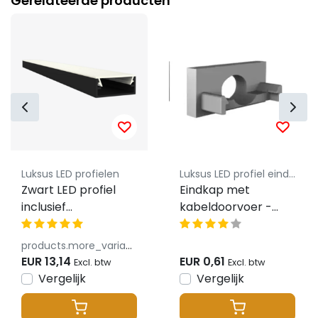
Gerelateerde producten
Luksus LED profielen
Luksus LED profiel eindkapjes
Zwart LED profiel
Eindkap met
inclusief
kabeldoorvoer -
klikafdekking 20 x
304ALU
8,84mm -
products.more_variants_available
304ZWART
EUR 13,14
EUR 0,61
Excl. btw
Excl. btw
Vergelijk
Vergelijk