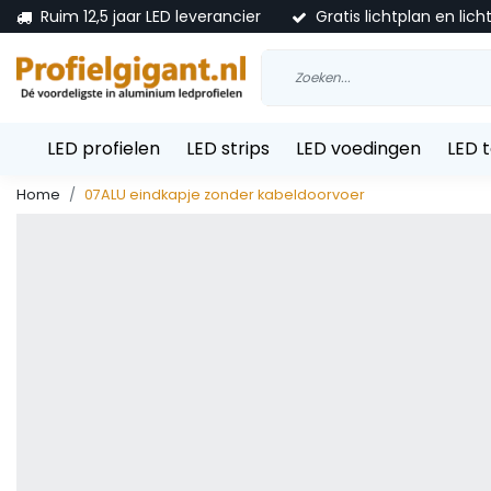
Ruim 12,5 jaar LED leverancier
Gratis lichtplan en lich
LED profielen
LED strips
LED voedingen
LED 
Home
07ALU eindkapje zonder kabeldoorvoer