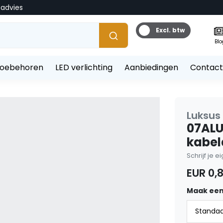
tadvies
Excl. btw
Blo
toebehoren
LED verlichting
Aanbiedingen
Contact
Luksus 
07ALU
kabel
Schrijf je 
EUR 0,
Maak een