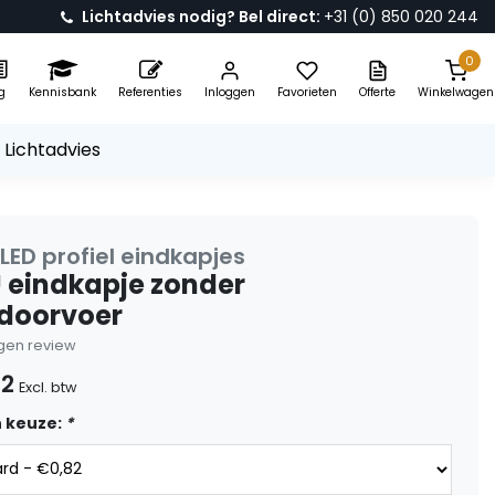
Lichtadvies nodig? Bel direct:
+31 (0) 850 020 244
0
g
Kennisbank
Referenties
Inloggen
Favorieten
Offerte
Winkelwagen
 Lichtadvies
LED profiel eindkapjes
 eindkapje zonder
doorvoer
eigen review
82
Excl. btw
 keuze:
*