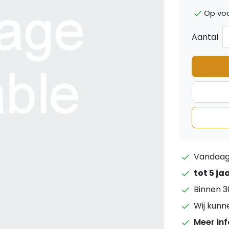
Op vo
Aantal
Vandaag 
tot 5 ja
Binnen 3
Wij kunn
Meer in