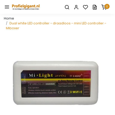
0
Home
Dual white LED controller - draadloos - mini LED controller -
Miboxer
Vorige
Volge