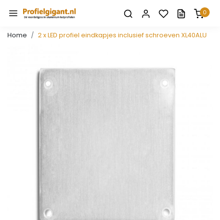
0
Home
2 x LED profiel eindkapjes inclusief schroeven XL40ALU
Vorige
Volge