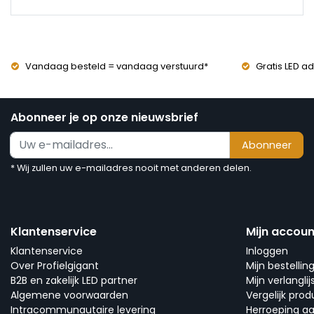
montage gewoon af uit, en daar ging het mij om.
Vandaag besteld = vandaag verstuurd*
Gratis LED ad
Abonneer je op onze nieuwsbrief
Abonneer
* Wij zullen uw e-mailadres nooit met anderen delen.
Klantenservice
Mijn accoun
Klantenservice
Inloggen
Over Profielgigant
Mijn bestellin
B2B en zakelijk LED partner
Mijn verlanglij
Algemene voorwaarden
Vergelijk pro
Intracommunautaire levering
Herroeping a