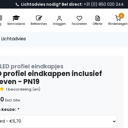
Lichtadvies nodig? Bel direct:
+31 (0) 850 020 244
0
g
Kennisbank
Referenties
Inloggen
Favorieten
Offerte
Winkelwagen
 Lichtadvies
LED profiel eindkapjes
D profiel eindkappen inclusief
even - PN19
1 beoordeling (en)
70
Excl. btw
 keuze:
*