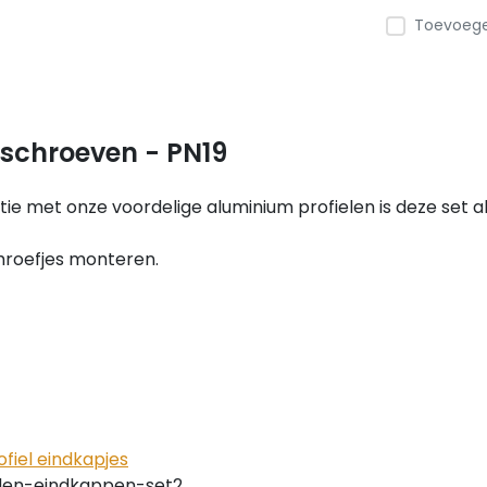
Toevoegen
f schroeven - PN19
tie met onze voordelige aluminium profielen is deze set 
hroefjes monteren.
ofiel eindkapjes
den-eindkappen-set2