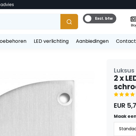
tadvies
Excl. btw
Blo
toebehoren
LED verlichting
Aanbiedingen
Contact
Luksus 
2 x LE
schro
EUR 5,
Maak een