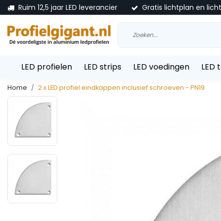
Ruim 12,5 jaar LED leverancier
Gratis lichtplan en lich
LED profielen
LED strips
LED voedingen
LED 
Home
2 x LED profiel eindkappen inclusief schroeven - PN19