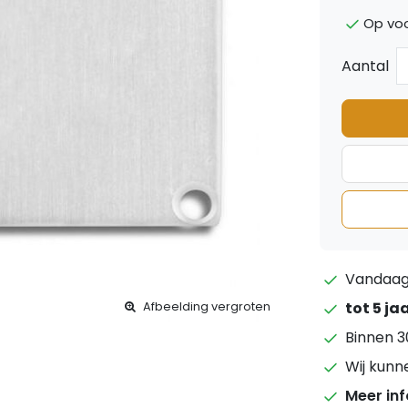
Op voo
Aantal
Vandaag 
tot 5 ja
Afbeelding vergroten
Binnen 3
Wij kunn
Meer in