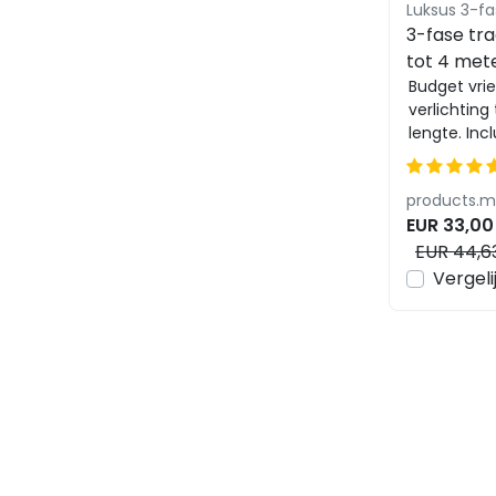
Luksus 3-fa
3-fase trac
tot 4 met
Budget vrie
verlichting
lengte. Incl
toebehoren
prive omgev
EUR 33,00
EUR 44,6
Vergeli