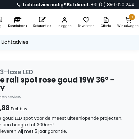
Lichtadvies nodig? Bel direct:
+31 (0) 850 020 244
0
g
Kennisbank
Referenties
Inloggen
Favorieten
Offerte
Winkelwagen
 Lichtadvies
 3-fase LED
e rail spot rose goud 19W 36° -
EY
eigen review
,88
Excl. btw
e goud LED spot voor de meest uiteenlopende projecten.
or een hoogte tot 300cm!
leveren wij met 5 jaar garantie.