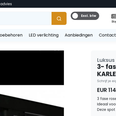
tadvies
Excl. btw
Blo
toebehoren
LED verlichting
Aanbiedingen
Contact
Luksus
3- fas
KARL
Schrijf je 
EUR 114
3 fase ros
Ideaal vo
Deze spot 