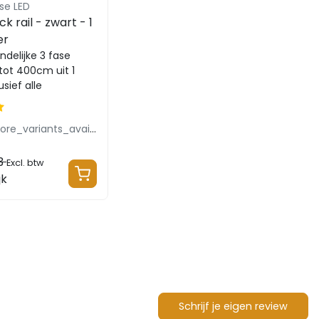
se LED
k rail - zwart - 1
er
ndelijke 3 fase
 tot 400cm uit 1
usief alle
 om uw zakelijke of
i...
products.more_variants_available
3
Excl. btw
jk
Schrijf je eigen review