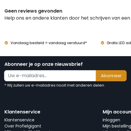
Geen reviews gevonden
Help ons en andere klanten door het schrijven van een
Vandaag besteld = vandaag verstuurd*
Gratis LED ad
Abonneer je op onze nieuwsbrief
Abonneer
* Wij zullen uw e-mailadres nooit met anderen delen.
Klantenservice
Mijn accoun
Klantenservice
Inloggen
Over Profielgigant
Mijn bestellin