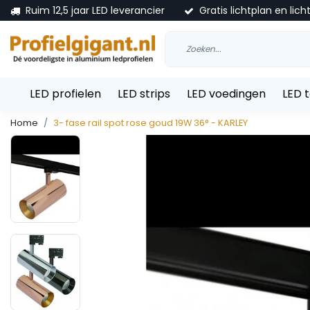
Ruim 12,5 jaar LED leverancier
Gratis lichtplan en lich
LED profielen
LED strips
LED voedingen
LED 
Home
3- fase rail spot rose goud 19W 36° - KARLEY