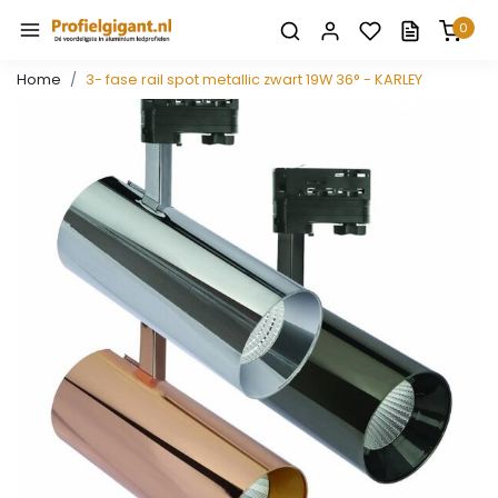
0
Home
3- fase rail spot metallic zwart 19W 36° - KARLEY