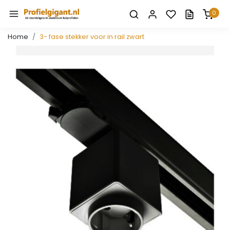
0
Home
3- fase stekker voor in rail zwart