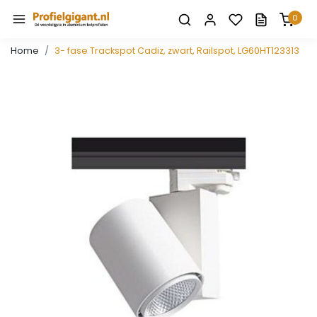
0
Home
3- fase Trackspot Cadiz, zwart, Railspot, LG60HT123313
Vorige
Volge