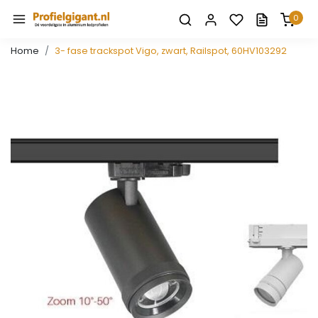
0
Home
3- fase trackspot Vigo, zwart, Railspot, 60HV103292
Vorige
Volge