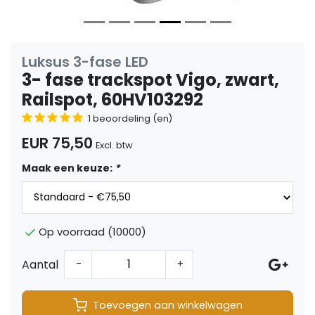
Luksus 3-fase LED
3- fase trackspot Vigo, zwart,
Railspot, 60HV103292
1 beoordeling (en)
EUR 75,50
Excl. btw
Maak een keuze:
*
Op voorraad (10000)
Aantal
-
+
Toevoegen aan winkelwagen