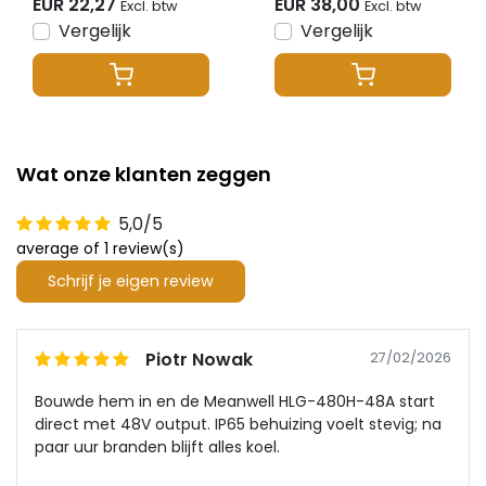
EUR 22,27
EUR 38,00
Excl. btw
Excl. btw
White/RGB/RGBW/RGBWW/RGBCCT
Vergelijk
Vergelijk
LED strips 12-24-48v
- PZ5
Wat onze klanten zeggen
5,0/5
average of 1 review(s)
Schrijf je eigen review
Piotr Nowak
27/02/2026
Bouwde hem in en de Meanwell HLG-480H-48A start
direct met 48V output. IP65 behuizing voelt stevig; na
paar uur branden blijft alles koel.