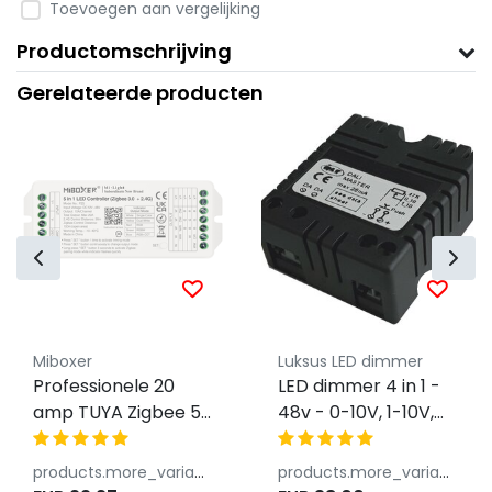
Toevoegen aan vergelijking
Productomschrijving
Gerelateerde producten
Miboxer
Luksus LED dimmer
Professionele 20
LED dimmer 4 in 1 -
amp TUYA Zigbee 5-
48v - 0-10V, 1-10V,
in-1 LED controller
Dali, Push Dim -
voor Single
Instelbaar
products.more_variants_available
products.more_variants_available
Color/Dual