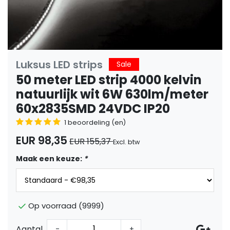
Luksus LED strips
Sale
50 meter LED strip 4000 kelvin
natuurlijk wit 6W 630lm/meter
60x2835SMD 24VDC IP20
1 beoordeling (en)
EUR 98,35
EUR 155,37
Excl. btw
Maak een keuze:
*
Op voorraad (9999)
Aantal
-
+