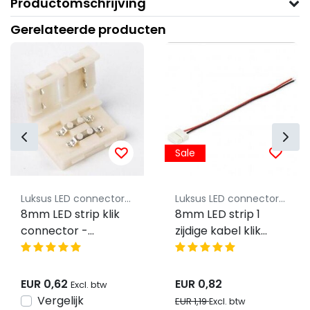
Productomschrijving
Gerelateerde producten
Sale
Luksus LED connectoren
Luksus LED connectoren
8mm LED strip klik
8mm LED strip 1
connector -
zijdige kabel klik
koppelstuk -
connector -
soldeervrij - ip20
koppelstuk -
soldeervrij - ip20
EUR 0,62
EUR 0,82
Excl. btw
Vergelijk
EUR 1,19
Excl. btw