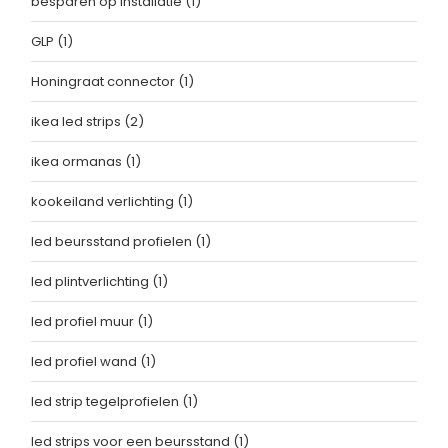
besparen op installatie
(1)
GLP
(1)
Honingraat connector
(1)
ikea led strips
(2)
ikea ormanas
(1)
kookeiland verlichting
(1)
led beursstand profielen
(1)
led plintverlichting
(1)
led profiel muur
(1)
led profiel wand
(1)
led strip tegelprofielen
(1)
led strips voor een beursstand
(1)