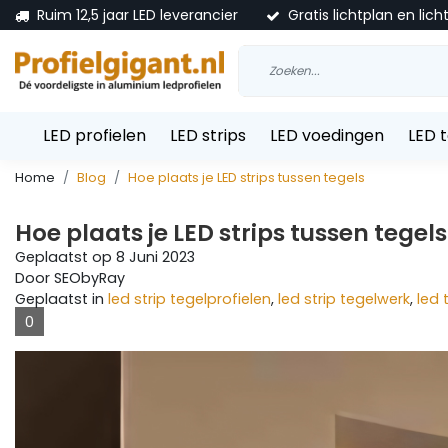
Ruim 12,5 jaar LED leverancier
Gratis lichtplan en lich
LED profielen
LED strips
LED voedingen
LED 
Home
Blog
Hoe plaats je LED strips tussen tegels
Hoe plaats je LED strips tussen tegels
Geplaatst op
8 Juni 2023
Door SEObyRay
Geplaatst in
led strip tegelprofielen
,
led strip tegelwerk
,
led 
0