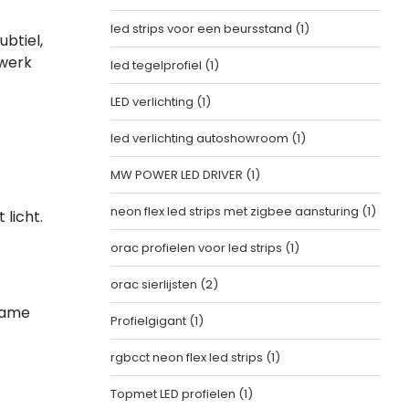
led strips voor een beursstand
(1)
btiel,
lwerk
led tegelprofiel
(1)
LED verlichting
(1)
led verlichting autoshowroom
(1)
MW POWER LED DRIVER
(1)
neon flex led strips met zigbee aansturing
(1)
licht.
orac profielen voor led strips
(1)
orac sierlijsten
(2)
zame
Profielgigant
(1)
rgbcct neon flex led strips
(1)
Topmet LED profielen
(1)