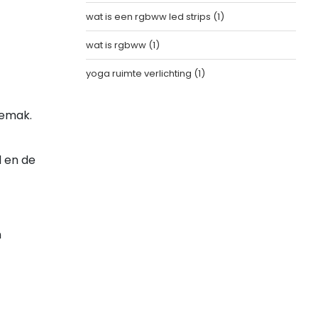
wat is een rgbww led strips
(1)
wat is rgbww
(1)
yoga ruimte verlichting
(1)
gemak.
d en de
n