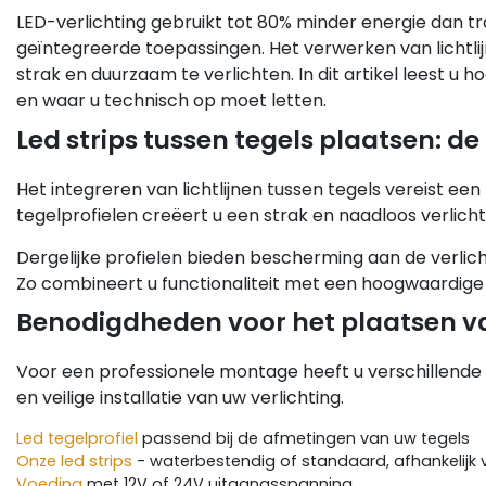
LED-verlichting gebruikt tot 80% minder energie dan t
geïntegreerde toepassingen. Het verwerken van lichtlij
strak en duurzaam te verlichten. In dit artikel leest u h
en waar u technisch op moet letten.
Led strips tussen tegels plaatsen: de
Het integreren van lichtlijnen tussen tegels vereist ee
tegelprofielen creëert u een strak en naadloos verlich
Dergelijke profielen bieden bescherming aan de verlicht
Zo combineert u functionaliteit met een hoogwaardige u
Benodigdheden voor het plaatsen van
Voor een professionele montage heeft u verschillen
en veilige installatie van uw verlichting.
Led tegelprofiel
passend bij de afmetingen van uw tegels
Onze led strips
- waterbestendig of standaard, afhankelijk
Voeding
met 12V of 24V uitgangsspanning