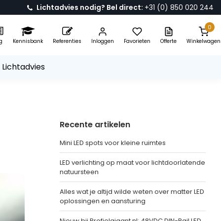
Lichtadvies nodig? Bel direct:
+31 (0) 850 020 244
0
g
Kennisbank
Referenties
Inloggen
Favorieten
Offerte
Winkelwagen
 Lichtadvies
Recente artikelen
Mini LED spots voor kleine ruimtes
LED verlichting op maat voor lichtdoorlatende
natuursteen
Alles wat je altijd wilde weten over matter LED
oplossingen en aansturing
Nieuw bij Profielgigant.nl: 48VDC DIN-Rail LED