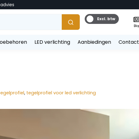
tadvies
Excl. btw
Blo
toebehoren
LED verlichting
Aanbiedingen
Contact
tegelprofiel
,
tegelprofiel voor led verlichting