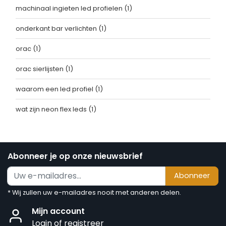
machinaal ingieten led profielen
(1)
onderkant bar verlichten
(1)
orac
(1)
orac sierlijsten
(1)
waarom een led profiel
(1)
wat zijn neon flex leds
(1)
Abonneer je op onze nieuwsbrief
Abonneer
* Wij zullen uw e-mailadres nooit met anderen delen.
Mijn account
Login of registreer