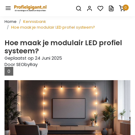
0
Home
Kennisbank
Hoe maak je modulair LED profiel systeem?
Hoe maak je modulair LED profiel
systeem?
Geplaatst op
24 Juni 2025
Door SEObyRay
0