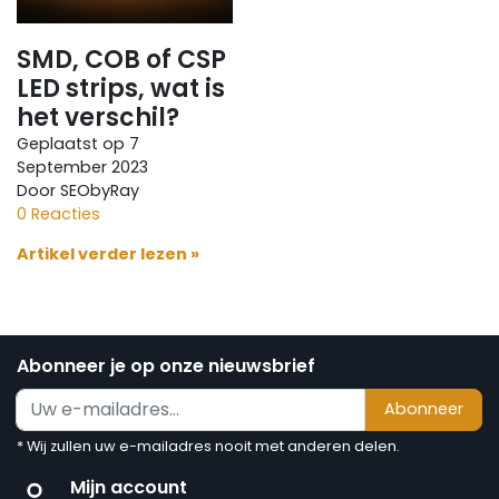
SMD, COB of CSP
LED strips, wat is
het verschil?
Geplaatst op
7
September 2023
Door SEObyRay
0 Reacties
Artikel verder lezen »
Abonneer je op onze nieuwsbrief
Abonneer
* Wij zullen uw e-mailadres nooit met anderen delen.
Mijn account