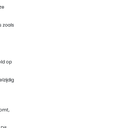
ze
 zoals
eld op
lzijdig
komt,
Dit