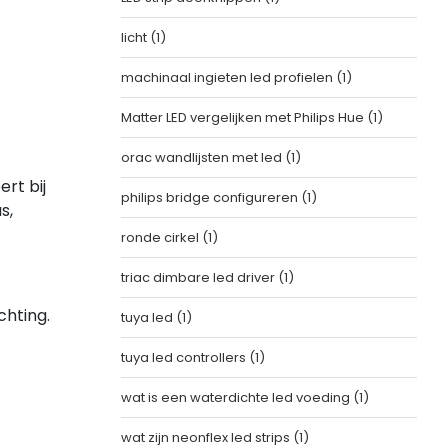
licht
(1)
machinaal ingieten led profielen
(1)
Matter LED vergelijken met Philips Hue
(1)
orac wandlijsten met led
(1)
rt bij
philips bridge configureren
(1)
s,
ronde cirkel
(1)
triac dimbare led driver
(1)
chting.
tuya led
(1)
tuya led controllers
(1)
wat is een waterdichte led voeding
(1)
wat zijn neonflex led strips
(1)