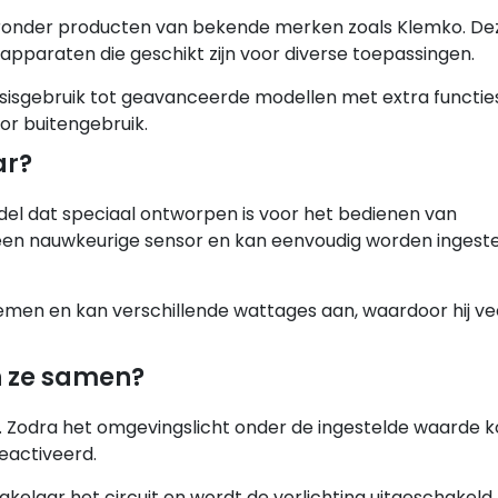
ronder producten van bekende merken zoals Klemko. De
paraten die geschikt zijn voor diverse toepassingen.
sisgebruik tot geavanceerde modellen met extra functies
or buitengebruik.
ar?
el dat speciaal ontworpen is voor het bedienen van
r een nauwkeurige sensor en kan eenvoudig worden ingest
temen en kan verschillende wattages aan, waardoor hij vee
n ze samen?
. Zodra het omgevingslicht onder de ingestelde waarde 
geactiveerd.
laar het circuit en wordt de verlichting uitgeschakeld. 