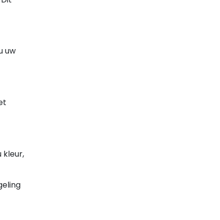
 u uw
et
kleur,
geling