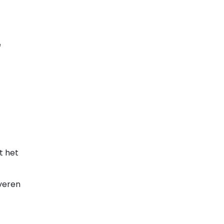
e
t het
iveren