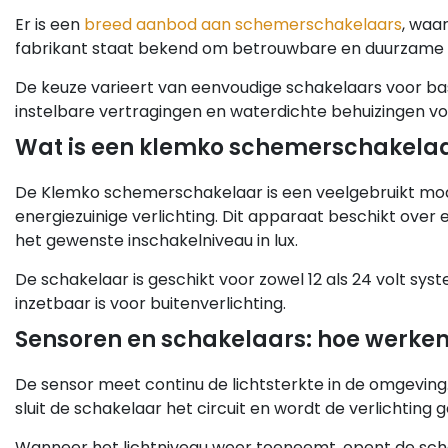
Er is een
breed aanbod aan schemerschakelaars
, waa
fabrikant staat bekend om betrouwbare en duurzame ap
De keuze varieert van eenvoudige schakelaars voor ba
instelbare vertragingen en waterdichte behuizingen vo
Wat is een klemko schemerschakela
De Klemko schemerschakelaar is een veelgebruikt mod
energiezuinige verlichting. Dit apparaat beschikt ove
het gewenste inschakelniveau in lux.
De schakelaar is geschikt voor zowel 12 als 24 volt sys
inzetbaar is voor buitenverlichting.
Sensoren en schakelaars: hoe werke
De sensor meet continu de lichtsterkte in de omgeving
sluit de schakelaar het circuit en wordt de verlichting 
Wanneer het lichtniveau weer toeneemt, opent de schake