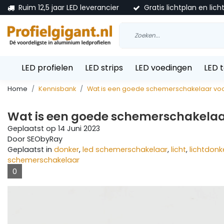
Ruim 12,5 jaar LED leverancier
Gratis lichtplan en lich
LED profielen
LED strips
LED voedingen
LED 
Home
Kennisbank
Wat is een goede schemerschakelaar voor 
Wat is een goede schemerschakelaar
Geplaatst op
14 Juni 2023
Door SEObyRay
Geplaatst in
donker
,
led schemerschakelaar
,
licht
,
lichtdonk
schemerschakelaar
0