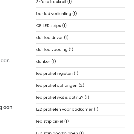
3-fase trackrail
(1)
bar led verlichting
(1)
CRI LED strips
(1)
dali led driver
(1)
dali led voeding
(1)
 aan
donker
(1)
led profiel ingieten
(1)
led profiel ophangen
(2)
led profiel wat is dat nu?
(1)
ng aan-
LED profielen voor badkamer
(1)
led strip cirkel
(1)
LED strip doorknippen
(1)