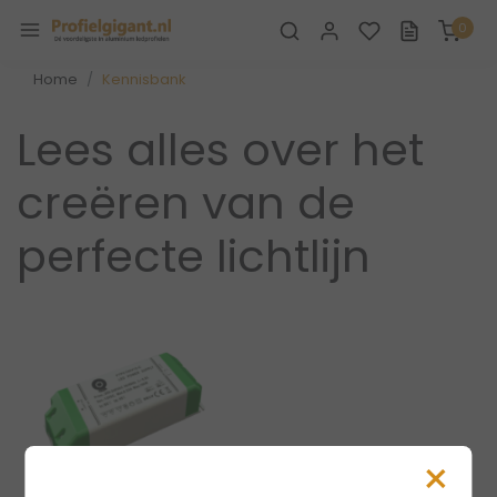
0
Home
Kennisbank
Lees alles over het
creëren van de
perfecte lichtlijn
×