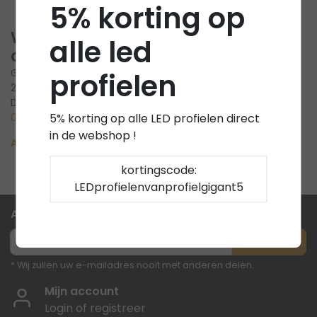
5% korting op
Wat is fase
alle led
afsnijding
Geplaatst op
13 Juni
profielen
2023
Door SEObyRay
0 Reacties
5% korting op alle LED profielen direct
in de webshop !
Artikel verder lezen »
kortingscode:
LEDprofielenvanprofielgigant5
Abonneer je op onze nieuwsbrief
Abonneer
* Wij zullen uw e-mailadres nooit met anderen delen.
Mijn account
Login of registreer