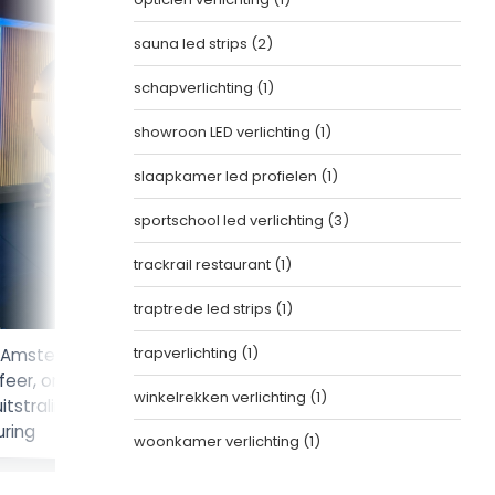
sauna led strips
(2)
schapverlichting
(1)
showroon LED verlichting
(1)
slaapkamer led profielen
(1)
sportschool led verlichting
(3)
trackrail restaurant
(1)
traptrede led strips
(1)
trapverlichting
(1)
al Amsterdam Upgrade zorgen
Projectbeeld van Sport 
sfeer, oriëntatie en een
Upgrade, waar LED-verli
winkelrekken verlichting
(1)
tstraling met focus op
functionaliteit samenbr
uring
precieze lichtsturing
woonkamer verlichting
(1)