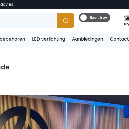
tadvies
Excl. btw
Blo
toebehoren
LED verlichting
Aanbiedingen
Contact
ade