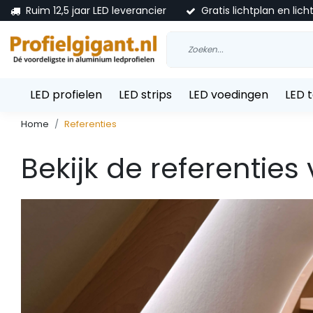
Ruim 12,5 jaar LED leverancier
Gratis lichtplan en lich
LED profielen
LED strips
LED voedingen
LED 
Home
Referenties
Bekijk de referenties 