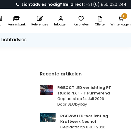
Lichtadvies nodig? Bel direct:
+31 (0) 850 020 244
0
g
Kennisbank
Referenties
Inloggen
Favorieten
Offerte
Winkelwagen
 Lichtadvies
Recente artikelen
RGBCCT LED verlichting PT
studio NXT FIT Purmerend
Geplaatst op
14 Juli 2026
Door SEObyRay
RGBWW LED-verlichting
Kraftwerk Neuhof
Geplaatst op
6 Juli 2026