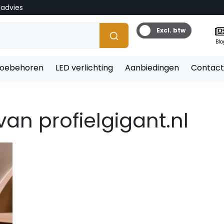
tadvies
Excl. btw
Blo
toebehoren
LED verlichting
Aanbiedingen
Contact
van profielgigant.nl