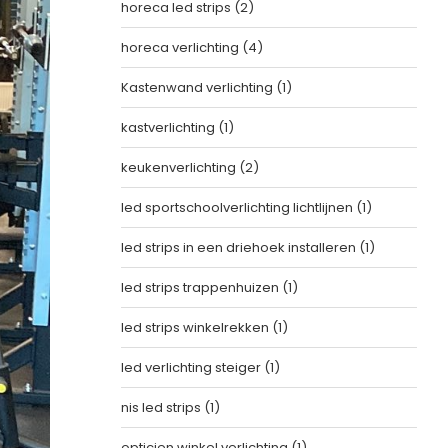
horeca led strips
(2)
horeca verlichting
(4)
Kastenwand verlichting
(1)
kastverlichting
(1)
keukenverlichting
(2)
led sportschoolverlichting lichtlijnen
(1)
led strips in een driehoek installeren
(1)
led strips trappenhuizen
(1)
led strips winkelrekken
(1)
led verlichting steiger
(1)
nis led strips
(1)
opticien winkel verlichting
(1)