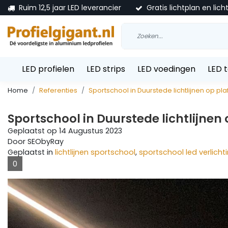
Ruim 12,5 jaar LED leverancier
Gratis lichtplan en lich
LED profielen
LED strips
LED voedingen
LED 
Home
Referenties
Sportschool in Duurstede lichtlijnen op p
Sportschool in Duurstede lichtlijne
Geplaatst op
14 Augustus 2023
Door SEObyRay
Geplaatst in
lichtlijnen sportschool
,
sportschool led verlicht
0