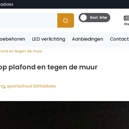
tadvies
Excl. btw
Blo
toebehoren
LED verlichting
Aanbiedingen
Contact
lafond en tegen de muur
n op plafond en tegen de muur
ing
,
sportschool lichtadvies