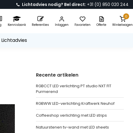
Lichtadvies nodig? Bel direct:
+31 (0) 850 020 244
0
g
Kennisbank
Referenties
Inloggen
Favorieten
Offerte
Winkelwagen
 Lichtadvies
Recente artikelen
RGBCCT LED verlichting PT studio NXT FIT
Purmerend
RGBWW LED-verlichting Kraftwerk Neuhof
Coffeeshop verlichting met LED strips
Natuurstenen tv-wand met LED sheets