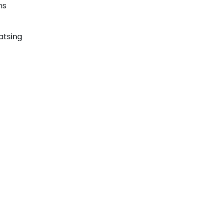
ns
atsing