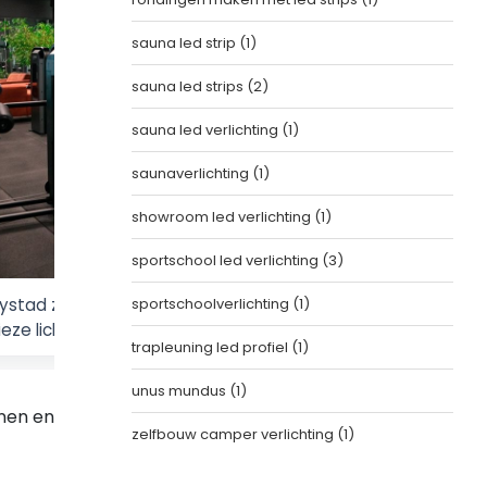
sauna led strip
(1)
sauna led strips
(2)
sauna led verlichting
(1)
saunaverlichting
(1)
showroom led verlichting
(1)
sportschool led verlichting
(3)
elystad zorgen lichtlijnen voor sfeer, oriëntatie en een hoog
sportschoolverlichting
(1)
eze lichtsturing
trapleuning led profiel
(1)
unus mundus
(1)
jnen en
zelfbouw camper verlichting
(1)