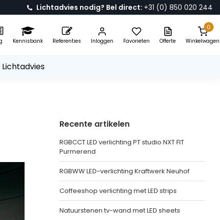
Lichtadvies nodig? Bel direct:
+31 (0) 850 020 244
0
g
Kennisbank
Referenties
Inloggen
Favorieten
Offerte
Winkelwagen
 Lichtadvies
Recente artikelen
RGBCCT LED verlichting PT studio NXT FIT
Purmerend
RGBWW LED-verlichting Kraftwerk Neuhof
Coffeeshop verlichting met LED strips
Natuurstenen tv-wand met LED sheets