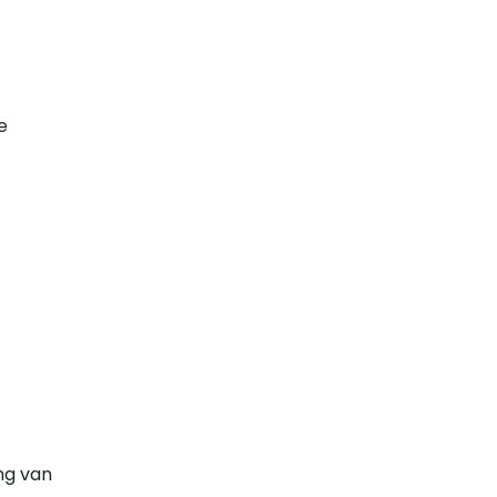
e
ng van