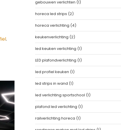
gebouwen verlichten
(1)
horeca led strips
(2)
horeca verlichting
(4)
keukenverlichting
(2)
iel
.
led keuken verlichting
(1)
LED plafondverlichting
(1)
led profiel keuken
(1)
led strips in wand
(1)
led verlichting sportschool
(1)
plafond led verlichting
(1)
railverlichting horeca
(1)
rondingen maken met led strips
(1)