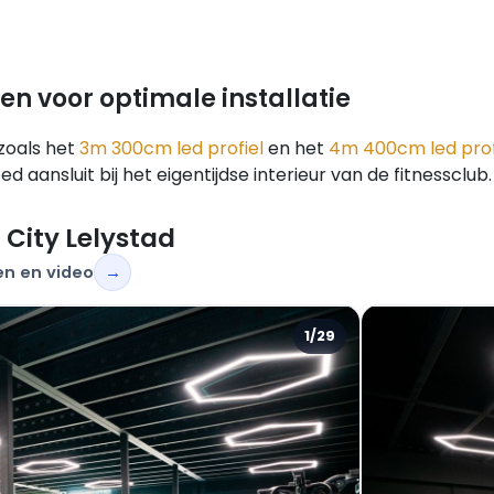
en voor optimale installatie
 zoals het
3m 300cm led profiel
en het
4m 400cm led prof
aansluit bij het eigentijdse interieur van de fitnessclub.
 City Lelystad
en en video
→
1/29