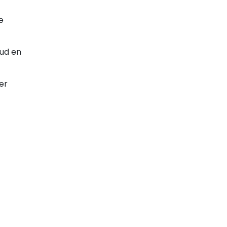
e
oud en
er