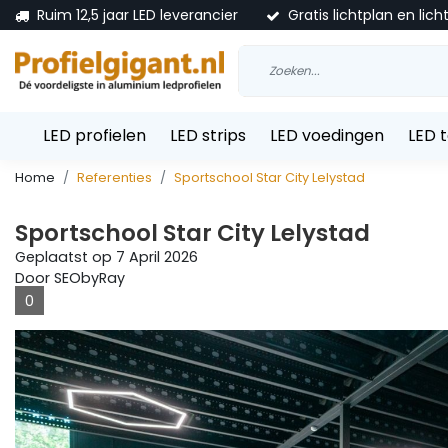
Ruim 12,5 jaar LED leverancier
Gratis lichtplan en lich
LED profielen
LED strips
LED voedingen
LED 
Home
Referenties
Sportschool Star City Lelystad
Sportschool Star City Lelystad
Geplaatst op
7 April 2026
Door SEObyRay
0