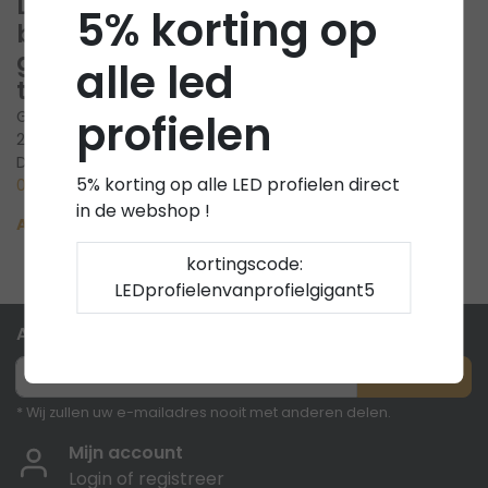
LED strips als
5% korting op
buitenverlichtin
g tussen de
alle led
tegels
profielen
Geplaatst op
11 Januari
2026
Door SEObyRay
5% korting op alle LED profielen direct
0 Reacties
in de webshop !
Artikel verder lezen »
kortingscode:
LEDprofielenvanprofielgigant5
Abonneer je op onze nieuwsbrief
Abonneer
* Wij zullen uw e-mailadres nooit met anderen delen.
Mijn account
Login of registreer