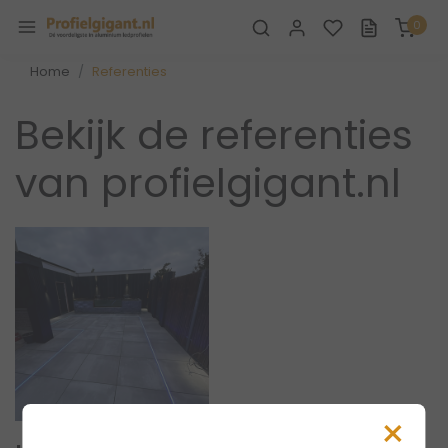
0
Home
Referenties
Bekijk de referenties
van profielgigant.nl
×