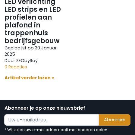
LED verlichting
LED strips en LED
profielen aan
plafond in
trappenhuis
bedrijfsgebouw
Geplaatst op
30 Januari
2025
Door SEObyRay
0 Reacties
Artikel verder lezen »
Abonneer je op onze nieuwsbrief
Abonneer
* Wij zullen uw e-mailadres nooit met anderen delen.