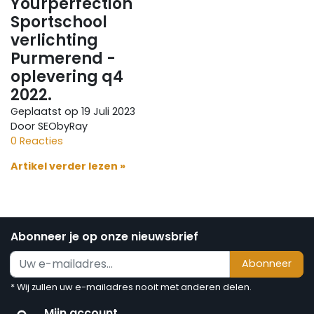
Yourperfection
Sportschool
verlichting
Purmerend -
oplevering q4
2022.
Geplaatst op
19 Juli 2023
Door SEObyRay
0 Reacties
Artikel verder lezen »
Abonneer je op onze nieuwsbrief
Abonneer
* Wij zullen uw e-mailadres nooit met anderen delen.
Mijn account