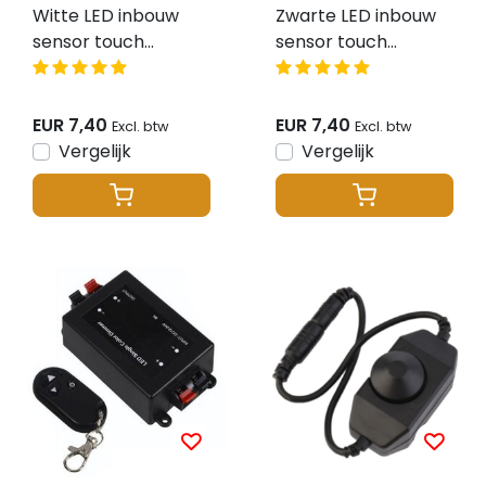
Witte LED inbouw
Zwarte LED inbouw
sensor touch
sensor touch
dimmer voor enkel
dimmer voor enkel
kleurige LED strips –
kleurige LED strips –
STD004A
STD004B
EUR 7,40
EUR 7,40
Excl. btw
Excl. btw
Vergelijk
Vergelijk