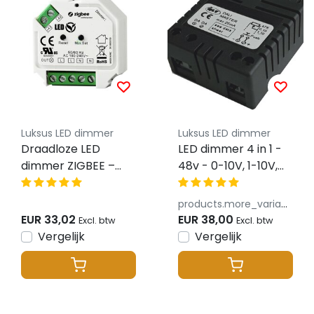
Luksus LED dimmer
Luksus LED dimmer
Draadloze LED
LED dimmer 4 in 1 -
dimmer ZIGBEE –
48v - 0-10V, 1-10V,
t.b.v. FASE LED
Dali, Push Dim -
DIMMER – SUPER
Instelbaar
products.more_variants_available
AANBIEDING –
EUR 33,02
EUR 38,00
Excl. btw
Excl. btw
ZIGBEE9109
Vergelijk
Vergelijk