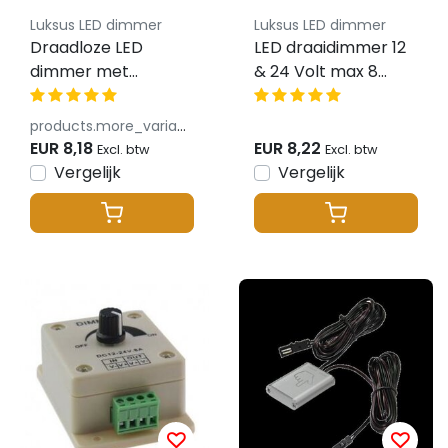
Luksus LED dimmer
Luksus LED dimmer
Draadloze LED
LED draaidimmer 12
dimmer met
& 24 Volt max 8
sleutelhanger
ampere - Zwart
afstandsbediening
2025AF6093
products.more_variants_available
12/24V 8A
EUR 8,18
EUR 8,22
Excl. btw
Excl. btw
Vergelijk
Vergelijk