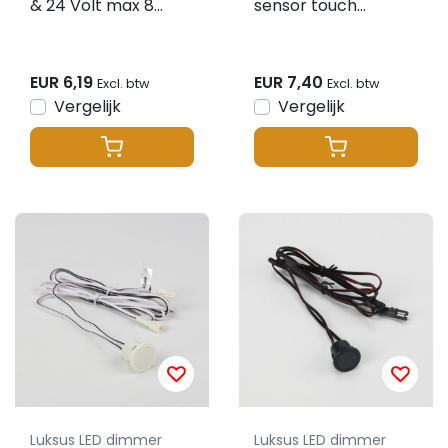
& 24 Volt max 8
sensor touch
ampere - Wit
dimmer voor enkel
2025AK4471
kleurige LED strips –
STD004B
EUR 6,19
EUR 7,40
Excl. btw
Excl. btw
Vergelijk
Vergelijk
Luksus LED dimmer
Luksus LED dimmer