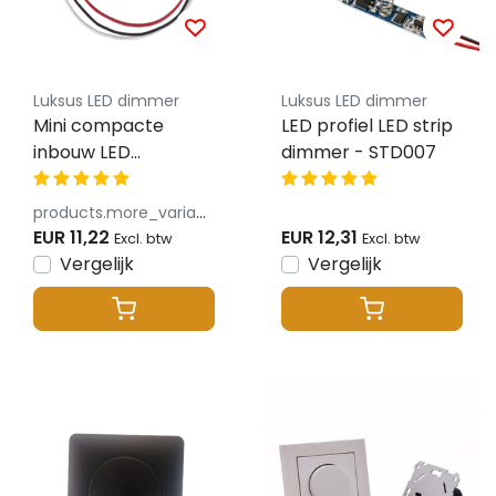
Luksus LED dimmer
Luksus LED dimmer
Mini compacte
LED profiel LED strip
inbouw LED
dimmer - STD007
draaidimmer 12 & 24
Volt max 4ampere -
products.more_variants_available
SBS002
EUR 11,22
EUR 12,31
Excl. btw
Excl. btw
Vergelijk
Vergelijk