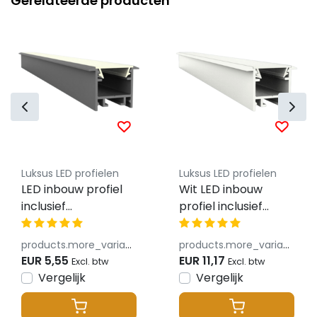
Gerelateerde producten
Luksus LED profielen
Luksus LED profielen
LED inbouw profiel
Wit LED inbouw
inclusief
profiel inclusief
klikafdekking 15mm
klikafdekking 15mm
x 15.69mm - 303ALU
x 15.69mm - 303WIT
products.more_variants_available
products.more_variants_available
EUR 5,55
EUR 11,17
Excl. btw
Excl. btw
Vergelijk
Vergelijk