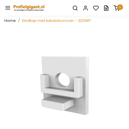
0
Home
Eindkap met kabeldoorvoer - 303WIT