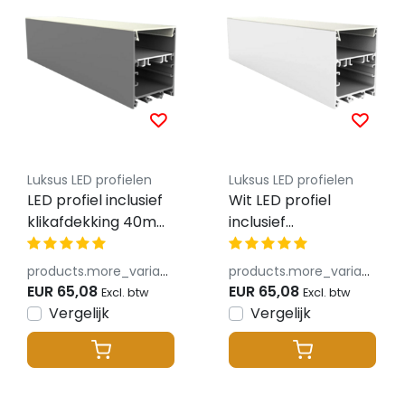
Luksus LED profielen
Luksus LED profielen
LED profiel inclusief
Wit LED profiel
klikafdekking 40mm
inclusief
x 50mm - XL340ALU
klikafdekking 40mm
x 50mm - XL340WIT
products.more_variants_available
products.more_variants_available
EUR 65,08
EUR 65,08
Excl. btw
Excl. btw
Vergelijk
Vergelijk