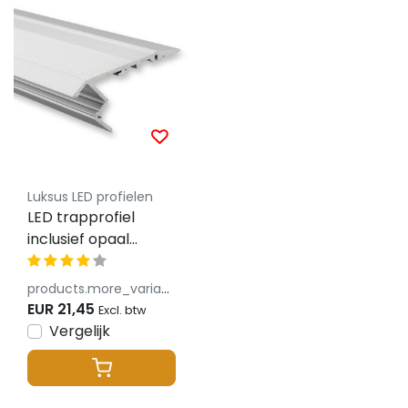
Luksus LED profielen
LED trapprofiel
inclusief opaal
klikafdekking 41,5
mm x 20,6 mm –
products.more_variants_available
D11ALU
EUR 21,45
Excl. btw
Vergelijk