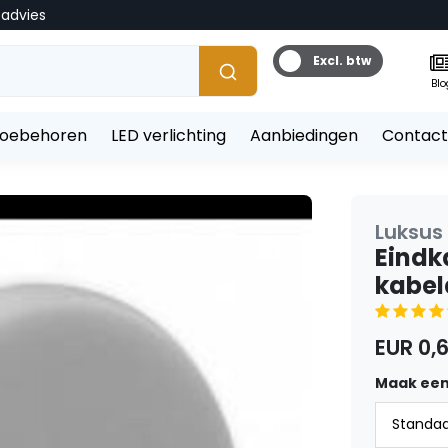
tadvies
Excl. btw
Blo
toebehoren
LED verlichting
Aanbiedingen
Contact
Luksus 
Eindk
kabel
EUR 0,
Maak een