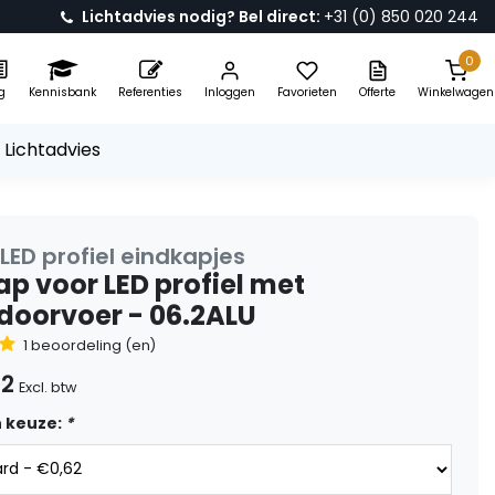
Lichtadvies nodig? Bel direct:
+31 (0) 850 020 244
0
g
Kennisbank
Referenties
Inloggen
Favorieten
Offerte
Winkelwagen
 Lichtadvies
LED profiel eindkapjes
ap voor LED profiel met
doorvoer - 06.2ALU
1 beoordeling (en)
62
Excl. btw
 keuze:
*