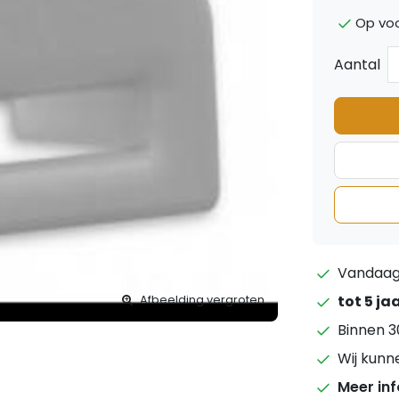
Op voo
Aantal
Vandaag 
tot 5 ja
Afbeelding vergroten
Binnen 3
Wij kunn
Meer in