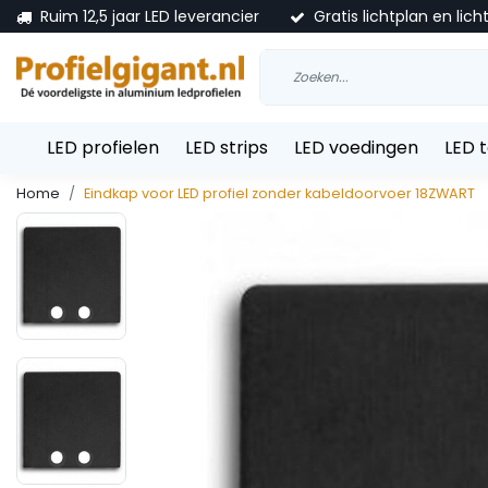
Ruim 12,5 jaar LED leverancier
Gratis lichtplan en lich
LED profielen
LED strips
LED voedingen
LED 
Home
Eindkap voor LED profiel zonder kabeldoorvoer 18ZWART