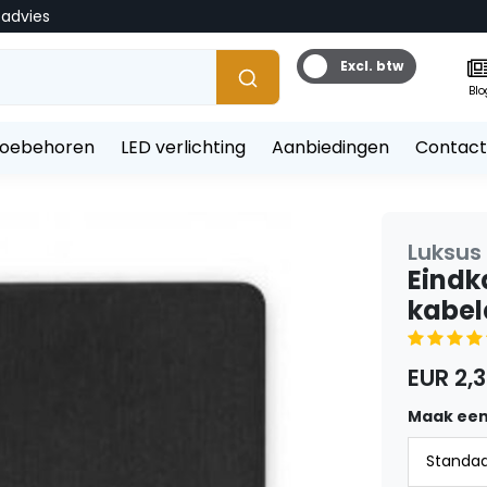
tadvies
Excl. btw
Blo
toebehoren
LED verlichting
Aanbiedingen
Contact
Luksus 
Eindk
kabel
EUR 2,3
Maak een