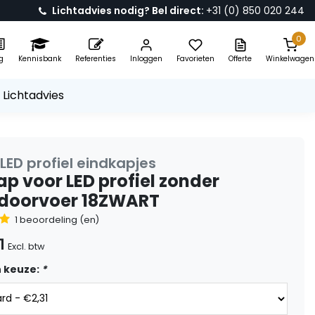
Lichtadvies nodig? Bel direct:
+31 (0) 850 020 244
0
g
Kennisbank
Referenties
Inloggen
Favorieten
Offerte
Winkelwagen
 Lichtadvies
LED profiel eindkapjes
ap voor LED profiel zonder
doorvoer 18ZWART
1 beoordeling (en)
1
Excl. btw
 keuze:
*