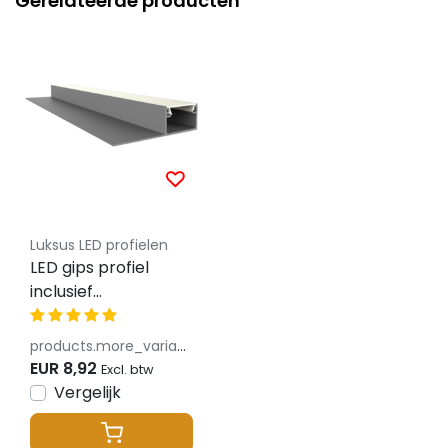
Gerelateerde producten
Luksus LED profielen
LED gips profiel
inclusief
klikafdekking 50,14
mm x 14,09mm -
products.more_variants_available
GIPS300
EUR 8,92
Excl. btw
Vergelijk