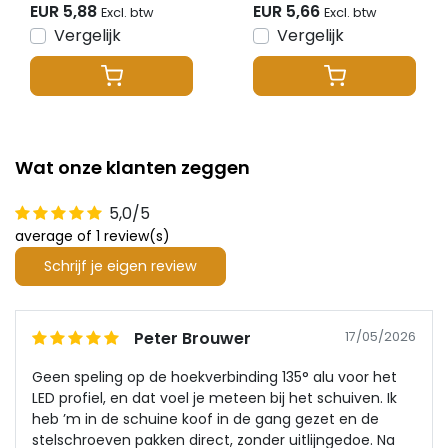
302ZWART
EUR 5,88
EUR 5,66
Excl. btw
Excl. btw
Vergelijk
Vergelijk
Wat onze klanten zeggen
5,0/5
average of 1 review(s)
Schrijf je eigen review
Peter Brouwer
17/05/2026
Geen speling op de hoekverbinding 135° alu voor het
LED profiel, en dat voel je meteen bij het schuiven. Ik
heb ’m in de schuine koof in de gang gezet en de
stelschroeven pakken direct, zonder uitlijngedoe. Na