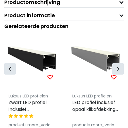
Productomschrijving
Product informatie
Gerelateerde producten
Luksus LED profielen
Luksus LED profielen
Zwart LED profiel
LED profiel inclusief
inclusief
opaal klikafdekking
klikafdekking 15mm
15mm x 15,69mm -
x 15,69mm -
302ALU
products.more_variants_available
products.more_variants_available