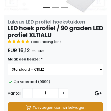
Luksus LED profiel hoekstukken
LED hoek profiel / 90 graden LED
profiel XL11ALU
1 beoordeling (en)
EUR 16,12
Excl. btw
Maak een keuze:
*
Op voorraad (9990)
Aantal
-
+
Toevoegen aan winkelwagen