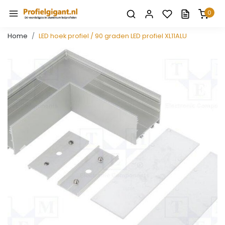
0
Home
LED hoek profiel / 90 graden LED profiel XL11ALU
Vorige
Volge