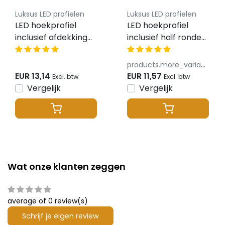
Luksus LED profielen
Luksus LED profielen
LED hoekprofiel
LED hoekprofiel
inclusief afdekking
inclusief half ronde
27.05 x 12.35 mm -
afdekking 22,63mm
323ALU
x 8,06mm - C25ALU
products.more_variants_available
EUR 13,14
EUR 11,57
Excl. btw
Excl. btw
Vergelijk
Vergelijk
Wat onze klanten zeggen
average of 0 review(s)
Schrijf je eigen review