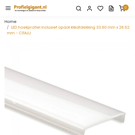
0
Home
LED hoekprofiel inclusief opaal klikafdekking 33.60 mm x 26.52
mm - C11ALU
Vorige
Volge