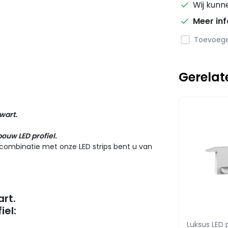
Wij kunn
Meer in
Toevoegen
Gerelat
wart.
bouw LED profiel.
n combinatie met onze LED strips bent u van
art.
iel
:
Luksus LED 