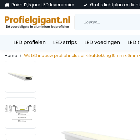
Ruim 12,5 jaar LED leverancier
Gratis lichtplan en lich
LED profielen
LED strips
LED voedingen
LED 
Home
Wit LED inbouw profiel inclusief klikafdekking 15mm x 6mm