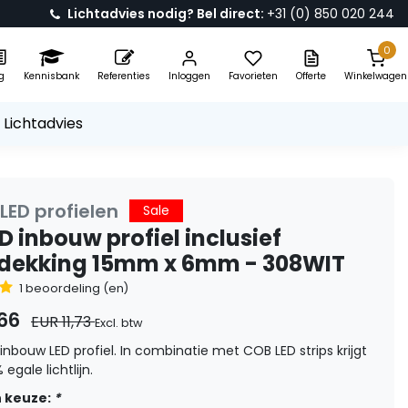
Lichtadvies nodig? Bel direct:
+31 (0) 850 020 244
0
g
Kennisbank
Referenties
Inloggen
Favorieten
Offerte
Winkelwagen
 Lichtadvies
LED profielen
Sale
D inbouw profiel inclusief
fdekking 15mm x 6mm - 308WIT
1 beoordeling (en)
,66
EUR 11,73
Excl. btw
inbouw LED profiel. In combinatie met COB LED strips krijgt
egale lichtlijn.
 keuze:
*