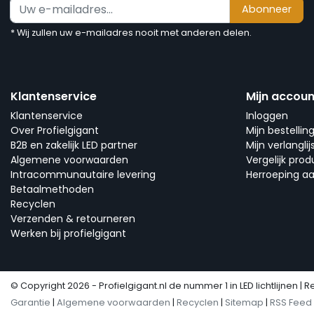
Abonneer
* Wij zullen uw e-mailadres nooit met anderen delen.
Klantenservice
Mijn accoun
Klantenservice
Inloggen
Over Profielgigant
Mijn bestellin
B2B en zakelijk LED partner
Mijn verlanglij
Algemene voorwaarden
Vergelijk pro
Intracommunautaire levering
Herroeping a
Betaalmethoden
Recyclen
Verzenden & retourneren
Werken bij profielgigant
© Copyright 2026 - Profielgigant.nl de nummer 1 in LED lichtlijnen | R
Garantie
|
Algemene voorwaarden
|
Recyclen
|
Sitemap
|
RSS Feed