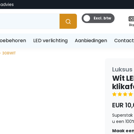
tadvies
Excl. btw
Blo
toebehoren
LED verlichting
Aanbiedingen
Contact
 - 308WIT
Luksus 
Wit LE
klika
EUR 10
Superstak 
u een 100% 
Maak een