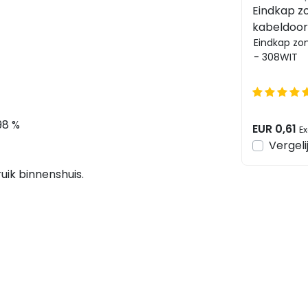
Eindkap z
kabeldoor
Eindkap zo
- 308WIT
98 %
EUR 0,61
Ex
Vergeli
uik binnenshuis.