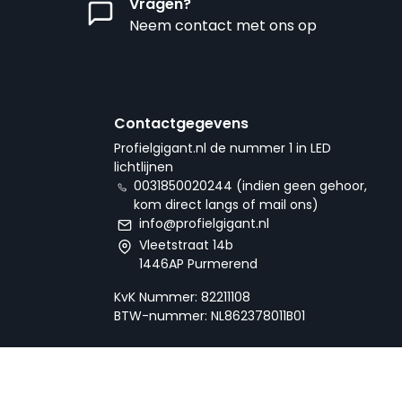
Vragen?
Neem contact met ons op
Contactgegevens
Profielgigant.nl de nummer 1 in LED
lichtlijnen
0031850020244 (indien geen gehoor,
kom direct langs of mail ons)
info@profielgigant.nl
Vleetstraat 14b
1446AP Purmerend
KvK Nummer: 82211108
BTW-nummer: NL862378011B01