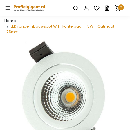
0
Home
LED ronde inbouwspot WIT- kantelbaar – 5W – Gatmaat
75mm
Vorige
Volge