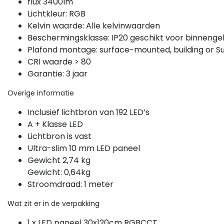
flux 3400lm
Lichtkleur: RGB
Kelvin waarde: Alle kelvinwaarden
Beschermingsklasse: IP20 geschikt voor binnengeb
Plafond montage: surface-mounted, building or 
CRI waarde > 80
Garantie: 3 jaar
Overige informatie
Inclusief lichtbron van 192 LED’s
A + Klasse LED
Lichtbron is vast
Ultra-slim 10 mm LED paneel
Gewicht 2,74 kg
Gewicht: 0,64kg
Stroomdraad: 1 meter
Wat zit er in de verpakking
1 x LED paneel 30x120cm RGBCCT