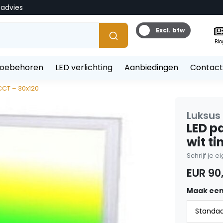
tadvies
Excl. btw
Blo
toebehoren
LED verlichting
Aanbiedingen
Contact
CCT – 30x120
Luksus
LED p
wit t
Schrijf je 
EUR 90
Maak een