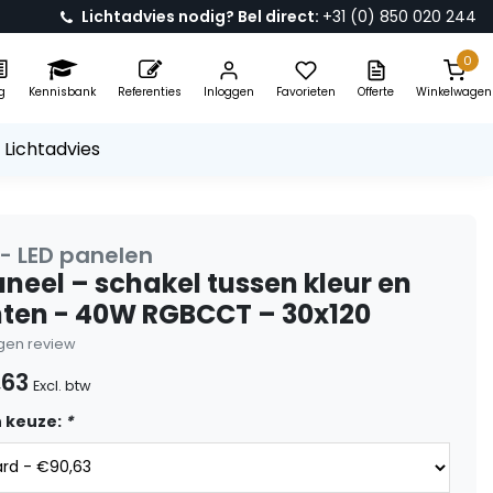
Lichtadvies nodig? Bel direct:
+31 (0) 850 020 244
0
g
Kennisbank
Referenties
Inloggen
Favorieten
Offerte
Winkelwagen
 Lichtadvies
 - LED panelen
aneel – schakel tussen kleur en
inten - 40W RGBCCT – 30x120
eigen review
,63
Excl. btw
 keuze:
*