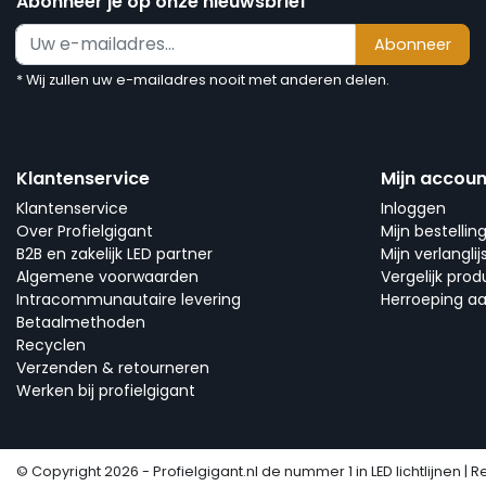
Abonneer je op onze nieuwsbrief
Abonneer
* Wij zullen uw e-mailadres nooit met anderen delen.
Klantenservice
Mijn accoun
Klantenservice
Inloggen
Over Profielgigant
Mijn bestellin
B2B en zakelijk LED partner
Mijn verlanglij
Algemene voorwaarden
Vergelijk pro
Intracommunautaire levering
Herroeping a
Betaalmethoden
Recyclen
Verzenden & retourneren
Werken bij profielgigant
© Copyright 2026 - Profielgigant.nl de nummer 1 in LED lichtlijnen | R