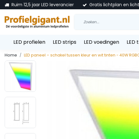
Ruim 12,5 jaar LED leverancier
Gratis lichtplan en lich
LED profielen
LED strips
LED voedingen
LED 
Home
LED paneel – schakel tussen kleur en wit tinten - 40W RGB