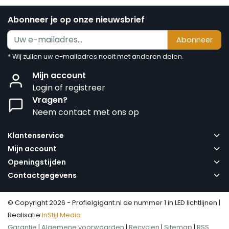
Abonneer je op onze nieuwsbrief
Abonneer
* Wij zullen uw e-mailadres nooit met anderen delen.
Mijn account
Login of registreer
Vragen?
Neem contact met ons op
Klantenservice
Mijn account
Openingstijden
Contactgegevens
© Copyright 2026 - Profielgigant.nl de nummer 1 in LED lichtlijnen |
Realisatie
InStijl Media
Garantie
|
Algemene voorwaarden
|
Recyclen
|
Sitemap
|
RSS