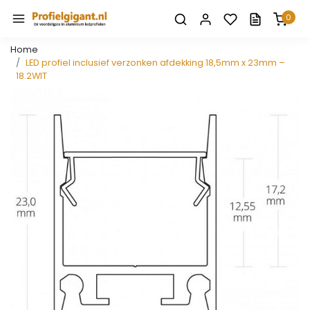
0
Home
LED profiel inclusief verzonken afdekking 18,5mm x 23mm –
18.2WIT
Vorige
Volge