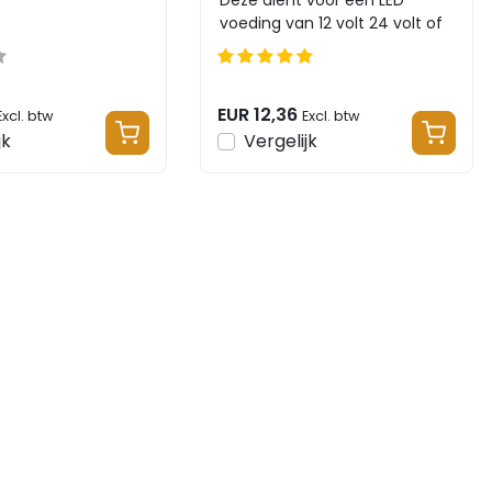
Deze dient voor een LED
voeding van 12 volt 24 volt of
48 te worden geplaatst en
werkt op...
EUR 12,36
Excl. btw
Excl. btw
jk
Vergelijk