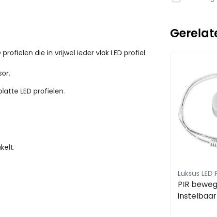
Gerelat
fielen die in vrijwel ieder vlak LED profiel
or.
platte LED profielen.
kelt.
Luksus LED 
PIR beweg
instelbaar
/ 24 V