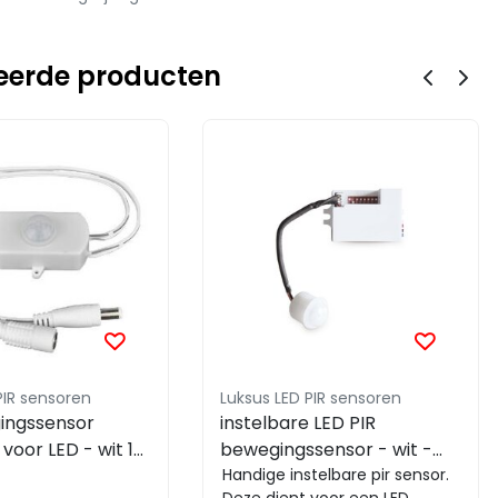
eerde producten
PIR sensoren
Luksus LED PIR sensoren
ingssensor
instelbare LED PIR
 voor LED - wit 12
bewegingssensor - wit -
Max 100 watt - LX42
Handige instelbare pir sensor.