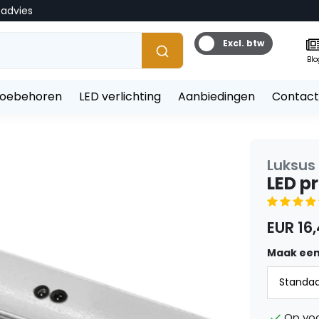
tadvies
Excl. btw
Blo
toebehoren
LED verlichting
Aanbiedingen
Contact
Luksus
LED pr
EUR 16
Maak een
Op vo