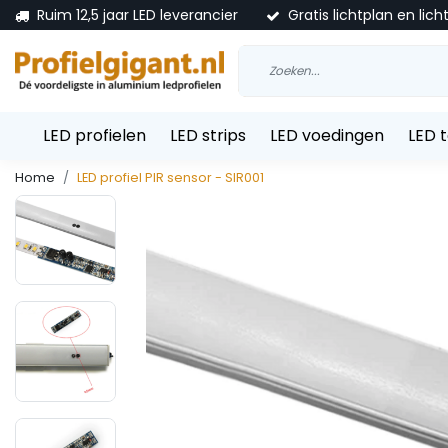
Ruim 12,5 jaar LED leverancier
Gratis lichtplan en lich
LED profielen
LED strips
LED voedingen
LED 
Home
LED profiel PIR sensor - SIR001