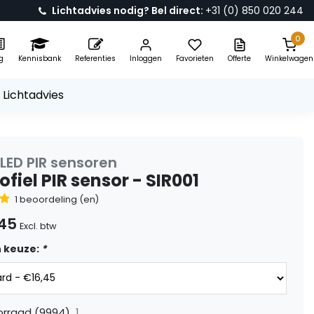
Lichtadvies nodig? Bel direct:
+31 (0) 850 020 244
0
g
Kennisbank
Referenties
Inloggen
Favorieten
Offerte
Winkelwagen
 Lichtadvies
 LED PIR sensoren
ofiel PIR sensor - SIR001
1 beoordeling (en)
,45
Excl. btw
 keuze:
*
1
orraad (9994)