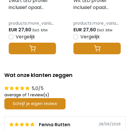
Zwart LED profiel
Wit LED profiel
inclusief opaal
inclusief opaal
klikafdekking 30 mm
klikafdekking 30 mm
x 30,92 mm -
x 30,92 mm -
products.more_variants_available
products.more_variants_available
XL306ZWART
XL306WIT
EUR 27,60
EUR 27,60
Excl. btw
Excl. btw
Vergelijk
Vergelijk
Wat onze klanten zeggen
5,0/5
average of 1 review(s)
Schrijf je eigen review
Fenna Rutten
28/06/2026