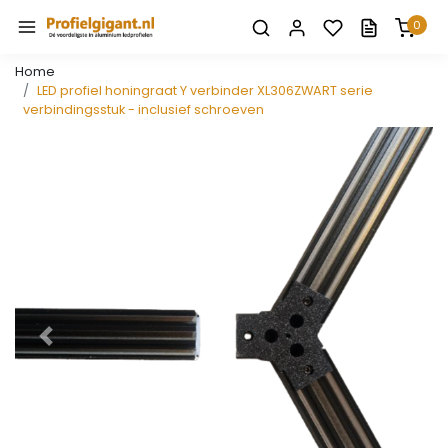
0
Home
LED profiel honingraat Y verbinder XL306ZWART serie
verbindingsstuk - inclusief schroeven
Vorige
Volge