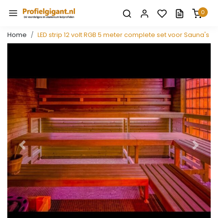
0
Home
LED strip 12 volt RGB 5 meter complete set voor Sauna's
Vorige
Volge