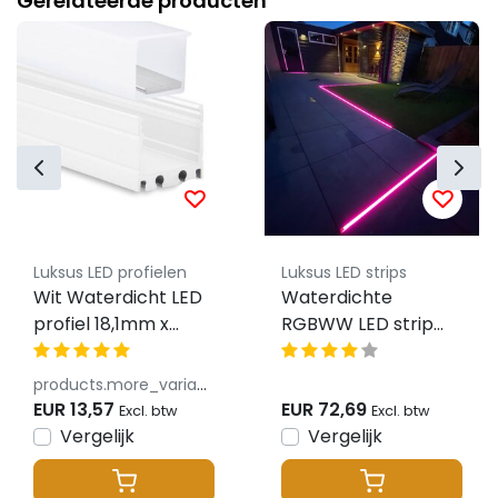
Gerelateerde producten
Luksus LED profielen
Luksus LED strips
Wit Waterdicht LED
Waterdichte
profiel 18,1mm x
RGBWW LED strip
19,2mm - 18.1WIT.H20
19.2W 890LM 60LED
24VDC IP67 - 5
products.more_variants_available
meter
EUR 13,57
EUR 72,69
Excl. btw
Excl. btw
Vergelijk
Vergelijk